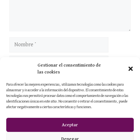
Nombre
Correo
Gestionar el consentimiento de
electrónico
las cookies
Web
Para ofrecer las mejores experiencias, utilizamos tecnologías como las cookies para
almacenar y/o acceder a la información del dispositivo. El consentimiento de estas
tecnologías nos permitirá procesar datos como el comportamiento de navegación o las
identificaciones únicas en este sitio. No consentir o retirar el consentimiento, puede
afectar negativamente a ciertas características y funciones.
Aceptar
Contacto
·
Sobre mí
·
Servicios
Denegar