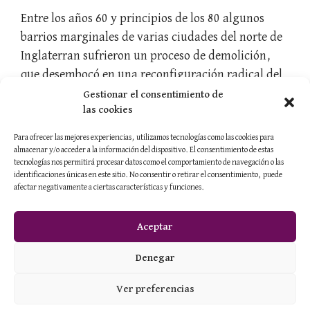
Entre los años 60 y principios de los 80 algunos
barrios marginales de varias ciudades del norte de
Inglaterran sufrieron un proceso de demolición,
que desembocó en una reconfiguración radical del
paisaje y de sus comunidades. Dos de estos distritos
Gestionar el consentimiento de
las cookies
fueron Salford y Manchester.
Para ofrecer las mejores experiencias, utilizamos tecnologías como las cookies para
almacenar y/o acceder a la información del dispositivo. El consentimiento de estas
tecnologías nos permitirá procesar datos como el comportamiento de navegación o las
identificaciones únicas en este sitio. No consentir o retirar el consentimiento, puede
Página
Página
1
2
Siguiente
→
afectar negativamente a ciertas características y funciones.
Aceptar
Contacto
·
Sobre mí
·
Servicios
Denegar
Política de Privacidad
·
Política de Cookies
Ver preferencias